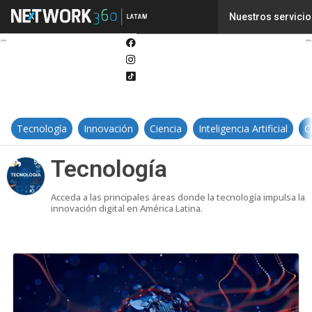
Twitter
Nuestros servicio
Linkedin
Facebook
Instagram
Tiktok
Tecnología
Innovación
Ciencia
Inteligencia Artificial
C
Tecnología
Acceda a las principales áreas donde la tecnología impulsa la
innovación digital en América Latina.