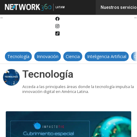
Twitter
Nuestros servicio
Linkedin
Facebook
Instagram
Tiktok
Tecnología
Innovación
Ciencia
Inteligencia Artificial
C
Tecnología
Acceda a las principales áreas donde la tecnología impulsa la
innovación digital en América Latina.