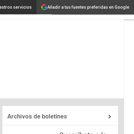
Añadir a tus fuentes preferidas en Google
estros servicios
berseguridad
Archivos de boletines