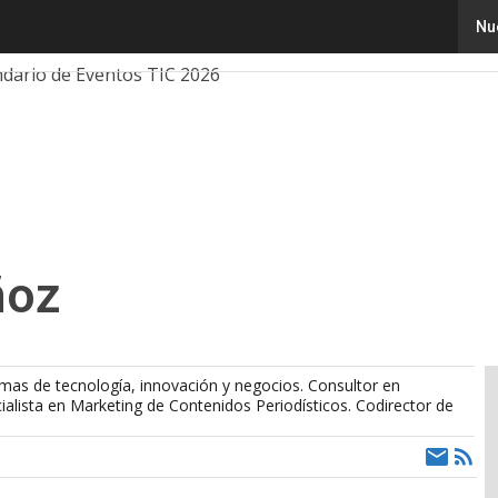
Nu
ología
Innovación
Ciencia
Inteligencia Artificial
Ci
ndario de Eventos TIC 2026
ñoz
emas de tecnología, innovación y negocios. Consultor en
alista en Marketing de Contenidos Periodísticos. Codirector de