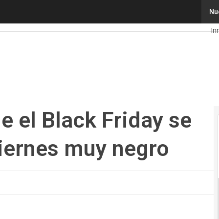
el Black Friday se le convierta en un viernes muy negro
Nu
Te
In
Int
Ci
Ca
20
e el Black Friday se
viernes muy negro