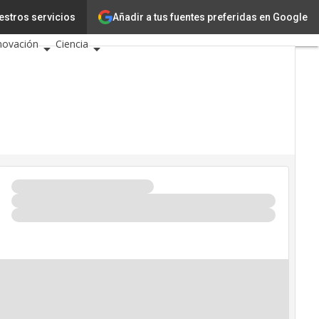
Añadir a tus fuentes preferidas en Google
estros servicios
cnología
novación
Ciencia
eligencia Artificial
berseguridad
lendario de Eventos TIC
26