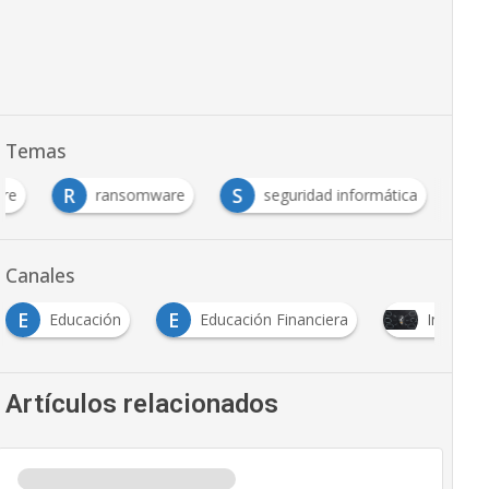
Temas
R
S
re
ransomware
seguridad informática
Canales
E
E
Educación
Educación Financiera
Innovaci
Artículos relacionados