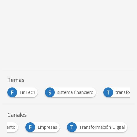
Temas
S
T
nTech
sistema financiero
transformación digital
Canales
E
T
imiento
Empresas
Transformación Digital