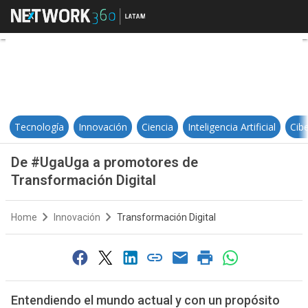
De #UgaUga a promotores de Tran
Tecnología
Innovación
Ciencia
Inteligencia Artificial
Cib
De #UgaUga a promotores de
Transformación Digital
Home
Innovación
Transformación Digital
Entendiendo el mundo actual y con un propósito