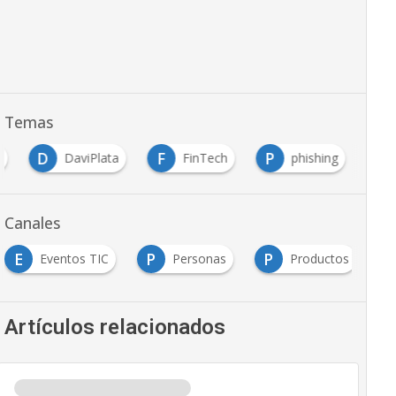
Temas
D
F
P
a
DaviPlata
FinTech
phishing
Canales
E
P
P
Eventos TIC
Personas
Productos
Artículos relacionados