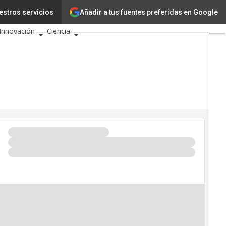
Añadir a tus fuentes preferidas en Google
estros servicios
Tecnología
Innovación
Ciencia
Inteligencia Artificial
Ciberseguridad
Calendario de Eventos TIC
2026