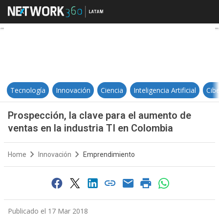
Prospección, la clave para el aum
Tecnología
Innovación
Ciencia
Inteligencia Artificial
Cib
Prospección, la clave para el aumento de
ventas en la industria TI en Colombia
Home
Innovación
Emprendimiento
Publicado el 17 Mar 2018