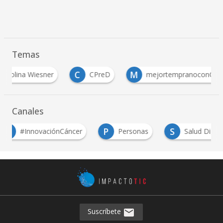
Temas
C
M
S
CPreD
mejortempranoconCPreD
salu
Canales
P
S
#InnovaciónCáncer
Personas
Salud Digital
Suscríbete