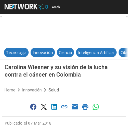
Carolina Wiesner y su visión de l
Tecnología
Innovación
Ciencia
Inteligencia Artificial
Cib
Carolina Wiesner y su visión de la lucha
contra el cáncer en Colombia
Home
Innovación
Salud
Publicado el 07 Mar 2018