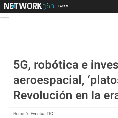
Menú
5G, robótica e investi
5G, robótica e inve
aeroespacial, ‘plato
Revolución en la era
Home
Eventos TIC