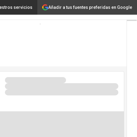
Añadir a tus fuentes preferidas en Google
 en la era digital
estros servicios
Tecnología
Innovación
Ciencia
Inteligencia
Artificial
Ciberseguridad
Calendario
de
Eventos
TIC 2026