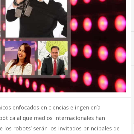
C
Cintel
5
5G
cos enfocados en ciencias e ingeniería
bótica al que medios internacionales han
e los robots’ serán los invitados principales de