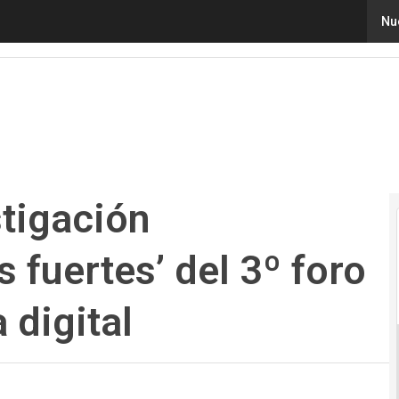
gación aeroespacial, ‘platos fuertes’ del 3º foro Revolución
Nu
stigación
s fuertes’ del 3º foro
 digital