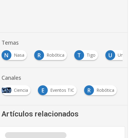
Temas
N
R
T
U
Nasa
Robótica
Tigo
Universid
Canales
E
R
T
Ciencia
Eventos TIC
Robótica
Artículos relacionados