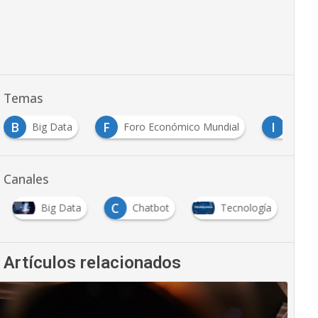
Temas
B
F
I
Big Data
Foro Económico Mundial
IA
Canales
C
Big Data
Chatbot
Tecnología
Artículos relacionados