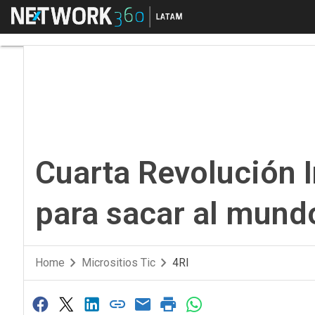
Menú
Cuarta Revolución Indu
Cuarta Revolución I
para sacar al mundo
Home
Micrositios Tic
4RI