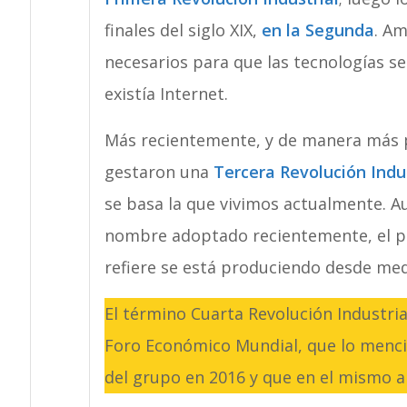
finales del siglo XIX,
en la Segunda
. A
necesarios para que las tecnologías s
existía Internet.
Más recientemente, y de manera más pr
gestaron una
Tercera Revolución Indus
se basa la que vivimos actualmente. A
nombre adoptado recientemente, el pr
refiere se está produciendo desde medi
El término Cuarta Revolución Industri
Foro Económico Mundial, que lo menci
del grupo en 2016 y que en el mismo a