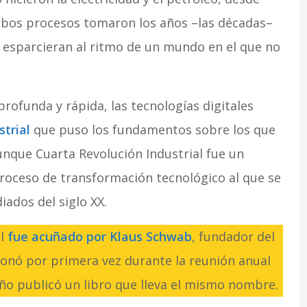
mbos procesos tomaron los años –las décadas–
e esparcieran al ritmo de un mundo en el que no
ofunda y rápida, las tecnologías digitales
trial
que puso los fundamentos sobre los que
unque Cuarta Revolución Industrial fue un
oceso de transformación tecnológico al que se
ados del siglo XX.
al
fue acuñado por Klaus Schwab
, fundador del
onó por primera vez durante la reunión anual
ño publicó un libro que lleva el mismo nombre.