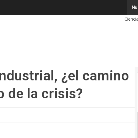
strial, ¿el camino para sacar al mundo de la crisis?
Tecnol
Nu
Cienci
Intelig
Cibers
Calend
ndustrial, ¿el camino
 de la crisis?