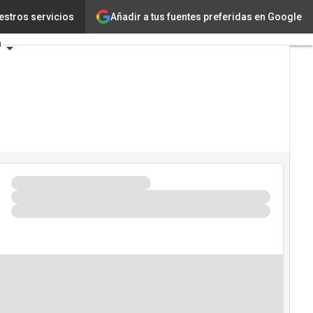
Añadir a tus fuentes preferidas en Google
ogía
estros servicios
Innovación
a
encia Artificial
eguridad
ario de Eventos TIC 2026