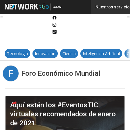
Twitter
Nuestros servicio
Linkedin
Facebook
Instagram
Tiktok
Tecnología
Innovación
Ciencia
Inteligencia Artificial
C
F
Foro Económico Mundial
Aquí están los #EventosTIC
virtuales recomendados de enero
de 2021