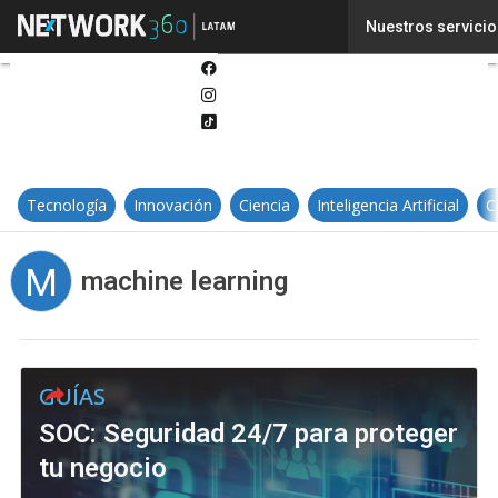
Twitter
Nuestros servicio
Linkedin
Facebook
Instagram
Tiktok
Tecnología
Innovación
Ciencia
Inteligencia Artificial
C
M
machine learning
GUÍAS
SOC: Seguridad 24/7 para proteger
tu negocio