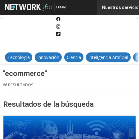
Twitter
Nuestros servicio
Linkedin
Facebook
Instagram
Tiktok
Tecnología
Innovación
Ciencia
Inteligencia Artificial
C
"ecommerce"
66 RESULTADOS
Resultados de la búsqueda