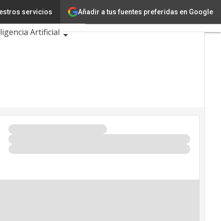
Añadir a tus fuentes preferidas en Google
estros servicios
Innovación
ligencia Artificial
d
 Eventos TIC 2026