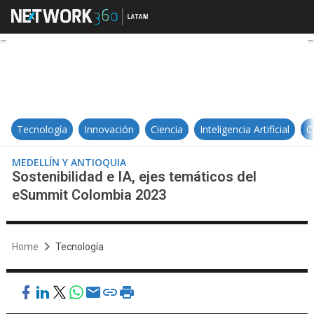
Sostenibilidad e IA, ejes temáti
Tecnología
Innovación
Ciencia
Inteligencia Artificial
C
MEDELLÍN Y ANTIOQUIA
Sostenibilidad e IA, ejes temáticos del
eSummit Colombia 2023
Home
Tecnología