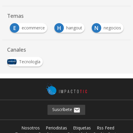
Temas
E
H
N
a
ecommerce
hangout
negocios
…
Canales
Tecnología
Suscríbete
Nosotros
Periodistas
Etiquetas
Rss Feed