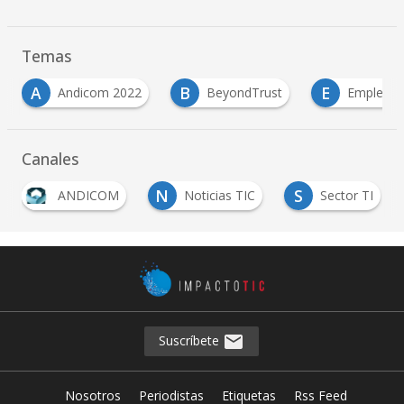
Temas
B
E
G
BeyondTrust
Empleos TI
Gustavo Pet
Canales
N
S
Noticias TIC
Sector TI
Tecnología
Suscríbete
Nosotros
Periodistas
Etiquetas
Rss Feed