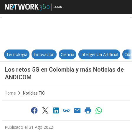
Los retos 5G en Colombia y más
Tecnología
Innovación
Ciencia
Inteligencia Artificial
Cib
Los retos 5G en Colombia y más Noticias de
ANDICOM
Home
Noticias TIC
Publicado el 31 Ago 2022