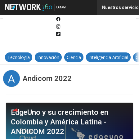
Twitter
Nuestros servicio
Linkedin
Facebook
Instagram
Tiktok
Tecnología
Innovación
Ciencia
Inteligencia Artificial
C
A
Andicom 2022
EdgeUno y su crecimiento en
Colombia y América Latina -
ANDICOM 2022