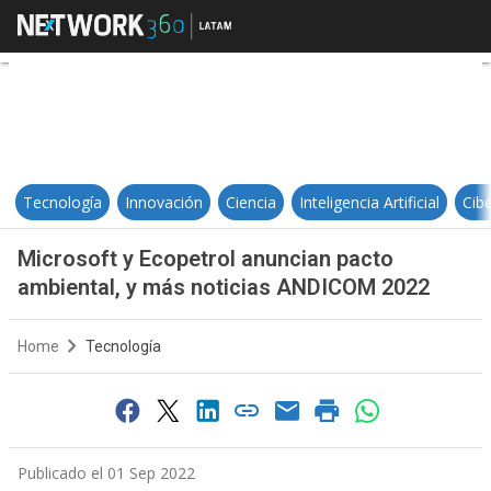
Microsoft y Ecopetrol anuncian p
Tecnología
Innovación
Ciencia
Inteligencia Artificial
Cib
Microsoft y Ecopetrol anuncian pacto
ambiental, y más noticias ANDICOM 2022
Home
Tecnología
Publicado el 01 Sep 2022