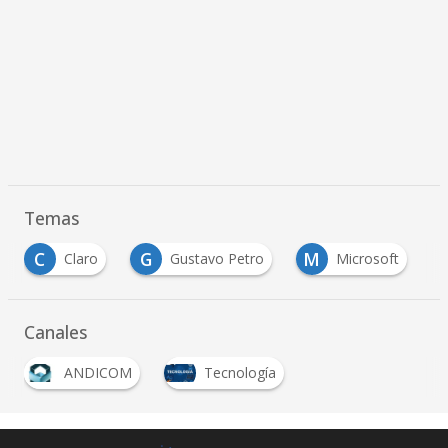
Temas
G
M
O
laro
Gustavo Petro
Microsoft
Oracle
Canales
ANDICOM
Tecnología