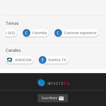
Temas
C
C
icom 2022
Colombia
Customer experience
Canales
E
ANDICOM
Eventos TIC
Suscríbete