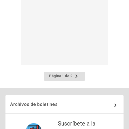
Ir
Página 1 de 2
a
la
página
siguiente
Archivos de boletines
Suscríbete a la