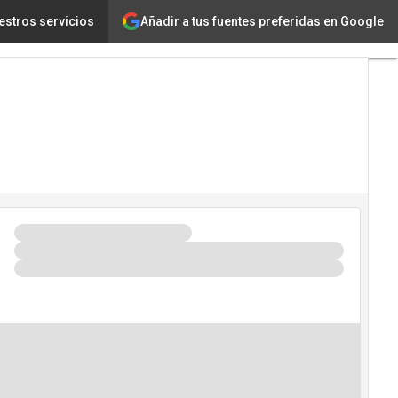
Añadir a tus fuentes preferidas en Google
lessandro Regente, One Identity
estros servicios
Tecnología
Innovación
Ciencia
Inteligencia
Artificial
Ciberseguridad
Calendario
de
Eventos
TIC 2026