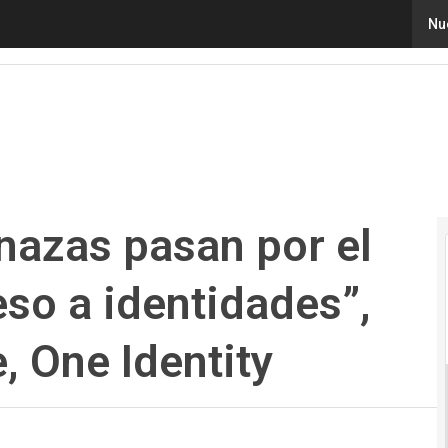
zas pasan por el mal manejo de acceso a identidades”, A
Nu
nazas pasan por el
so a identidades”,
 One Identity