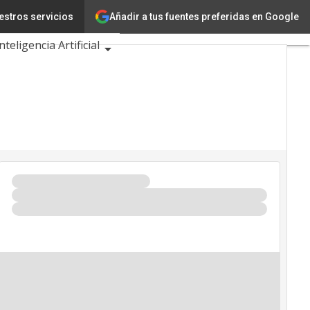
Añadir a tus fuentes preferidas en Google
estros servicios
Innovación
nteligencia Artificial
idad
 de Eventos TIC 2026