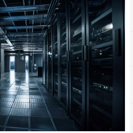
C
Centro d
H
Hardware y Software