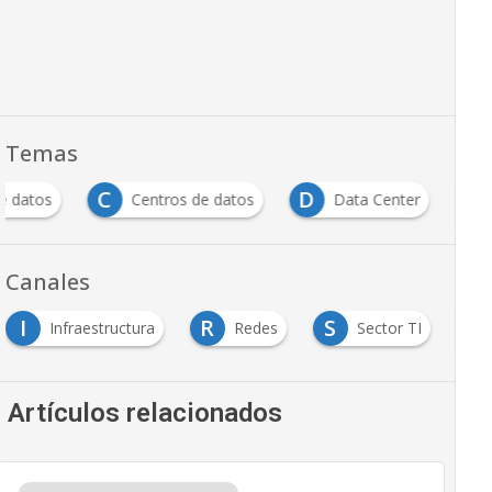
Temas
C
D
e datos
Centros de datos
Data Center
Canales
I
R
S
Infraestructura
Redes
Sector TI
Artículos relacionados