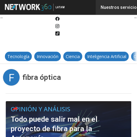
Twitter
Nuestros servicio
Linkedin
Facebook
Instagram
Tiktok
Tecnología
Innovación
Ciencia
Inteligencia Artificial
C
F
fibra óptica
OPINIÓN Y ANÁLISIS
Todo puede salir mal en el
proyecto de fibra para la