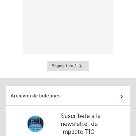
Ir
Página 1 de 2
a
la
página
siguiente
Archivos de boletines
Suscríbete a la
newsletter de
Impacto TIC