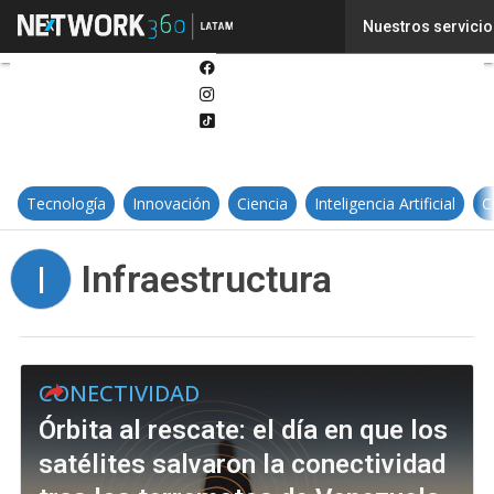
Twitter
Nuestros servicio
Linkedin
Facebook
Instagram
Tiktok
Tecnología
Innovación
Ciencia
Inteligencia Artificial
C
Infraestructura
I
CONECTIVIDAD
Órbita al rescate: el día en que los
satélites salvaron la conectividad