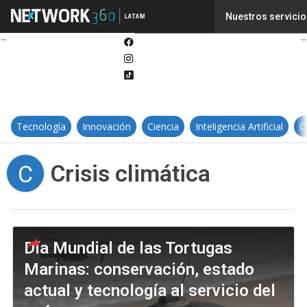
Twitter
Nuestros servicio
Linkedin
Facebook
Instagram
Tiktok
Tecnología
Innovación
Ciencia
Inteligencia Artificial
C
Crisis climática
C
Día Mundial de las Tortugas
Marinas: conservación, estado
actual y tecnología al servicio del