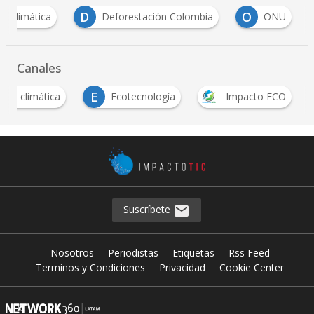
D
O
sis climática
Deforestación Colombia
ONU
Canales
E
risis climática
Ecotecnología
Impacto ECO
Suscríbete
Nosotros
Periodistas
Etiquetas
Rss Feed
Terminos y Condiciones
Privacidad
Cookie Center