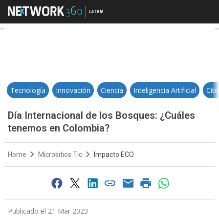
Día Internacional de los Bosques
Tecnología
Innovación
Ciencia
Inteligencia Artificial
Cib
Día Internacional de los Bosques: ¿Cuáles
tenemos en Colombia?
Home
Micrositios Tic
Impacto ECO
Publicado el 21 Mar 2023