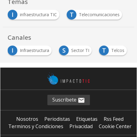
Temas
I
T
infraestructura TIC
Telecomunicaciones
…
Canales
I
S
T
Infraestructura
Sector TI
Telcos
…
Suscríbete
Nosotros
Periodistas
Etiquetas
Rss Feed
Terminos y Condiciones
Privacidad
Cookie Center