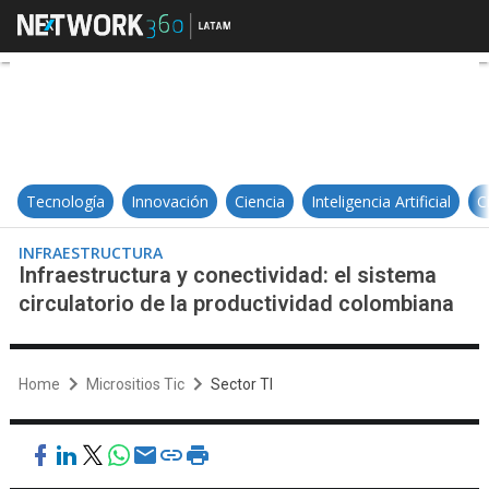
Infraestructura y conectividad: el
Tecnología
Innovación
Ciencia
Inteligencia Artificial
C
INFRAESTRUCTURA
Infraestructura y conectividad: el sistema
circulatorio de la productividad colombiana
Home
Micrositios Tic
Sector TI