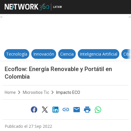
Ecoflow: Energía Renovable y Port
Tecnología
Innovación
Ciencia
Inteligencia Artificial
Cib
Ecoflow: Energía Renovable y Portátil en
Colombia
Home
Micrositios Tic
Impacto ECO
Publicado el 27 Sep 2022