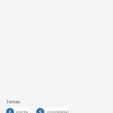
Temas
E
S
energía
sostenibilidad