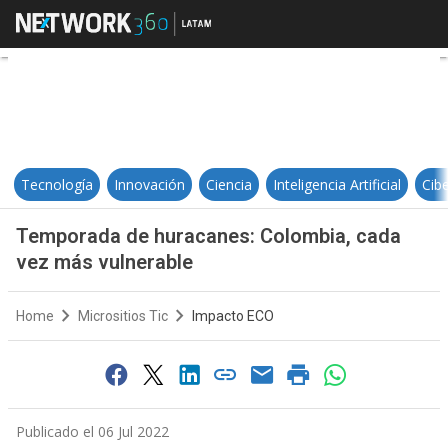
Temporada de huracanes: Colombi
Tecnología
Innovación
Ciencia
Inteligencia Artificial
Cib
Temporada de huracanes: Colombia, cada
vez más vulnerable
Home
Micrositios Tic
Impacto ECO
Publicado el 06 Jul 2022