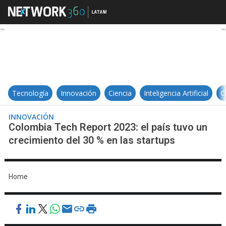
Colombia Tech Report 2023: el paí
Tecnología
Innovación
Ciencia
Inteligencia Artificial
C
INNOVACIÓN
Colombia Tech Report 2023: el país tuvo un
crecimiento del 30 % en las startups
Home