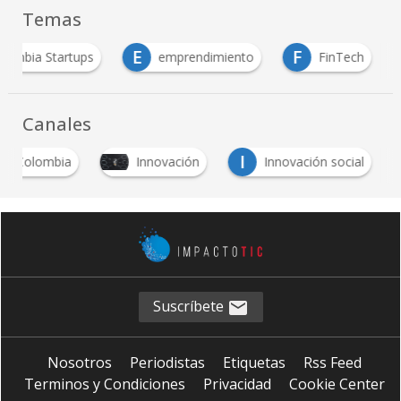
Temas
E
F
lombia Startups
emprendimiento
FinTech
Canales
I
TIC Colombia
Innovación
Innovación social
Suscríbete
Nosotros
Periodistas
Etiquetas
Rss Feed
Terminos y Condiciones
Privacidad
Cookie Center