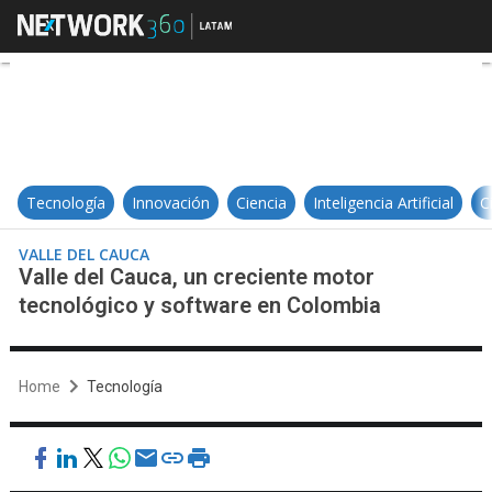
Valle del Cauca, un creciente mo
Tecnología
Innovación
Ciencia
Inteligencia Artificial
C
VALLE DEL CAUCA
Valle del Cauca, un creciente motor
tecnológico y software en Colombia
Home
Tecnología