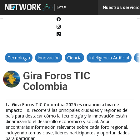
Twitter
Nuestros servicio
Linkedin
Facebook
Instagram
Tiktok
Tecnología
Innovación
Ciencia
Inteligencia Artificial
C
Gira Foros TIC
Colombia
La
Gira Foros TIC Colombia 2025 es una iniciativa
de
Impacto TIC recorrerá las principales ciudades y regiones del
país para destacar cómo la tecnología y la innovación están
dinamizando el desarrollo económico y social. Aquí
encontrarás información relevante sobre cada foro regional,
incluyendo temas clave, líderes participantes y oportunidades
para participar.