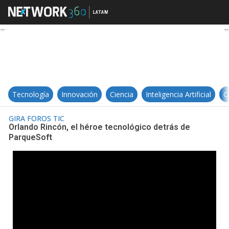
Orlando Rincón, el héroe tecnológ
Tecnología
Innovación
Ciencia
Inteligencia Artificial
C
GIRA FOROS TIC
Orlando Rincón, el héroe tecnológico detrás de
ParqueSoft