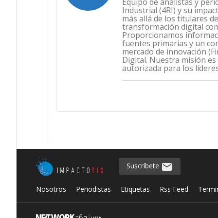
Equipo de analistas y peri
Industrial (4RI) y su impa
más allá de los titulares 
transformación digital co
Proporcionamos informació
fuentes primarias y un con
mercado de innovación (Fint
Digital. Nuestra misión es
autorizada para los lídere
Suscríbete
Nosotros
Periodistas
Etiquetas
Rss Feed
Termi