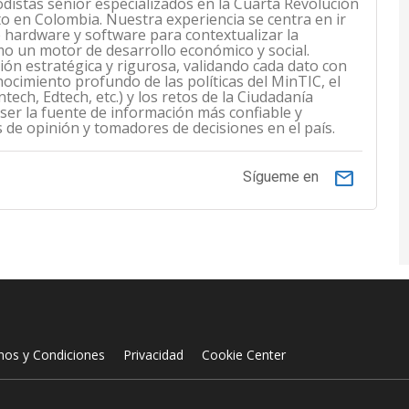
odistas sénior especializados en la Cuarta Revolución
cto en Colombia. Nuestra experiencia se centra en ir
de hardware y software para contextualizar la
mo un motor de desarrollo económico y social.
n estratégica y rigurosa, validando cada dato con
ocimiento profundo de las políticas del MinTIC, el
ech, Edtech, etc.) y los retos de la Ciudadanía
 ser la fuente de información más confiable y
s de opinión y tomadores de decisiones en el país.
email
Sígueme en
nos y Condiciones
Privacidad
Cookie Center