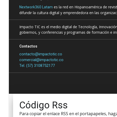
es la red en Hispanoamérica de revis
Nextwork360 Latam
difundir la cultura digital y emprendedora en las organiza
Impacto TIC es el medio digital de Tecnología, Innovación
gobiernos, y conferencias y programas de formación e ins
Contactos
contacto@impactotic.co
comercial@impactotic.co
Tel. (57) 3108752177
Código Rss
Para copiar el enlace RSS en el portapapeles, haga 