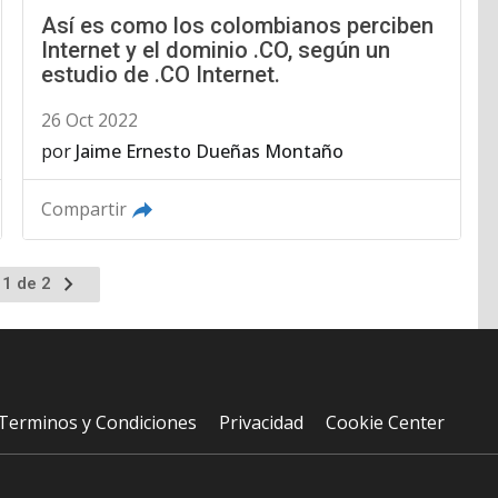
Así es como los colombianos perciben
Internet y el dominio .CO, según un
estudio de .CO Internet.
26 Oct 2022
por
Jaime Ernesto Dueñas Montaño
Compartir
Ir
 1 de 2
a
la
página
siguiente
Terminos y Condiciones
Privacidad
Cookie Center