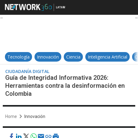
Guía de Integridad Informativa 2
Tecnología
Innovación
Ciencia
Inteligencia Artificial
C
CIUDADANÍA DIGITAL
Guía de Integridad Informativa 2026:
Herramientas contra la desinformación en
Colombia
Home
Innovación