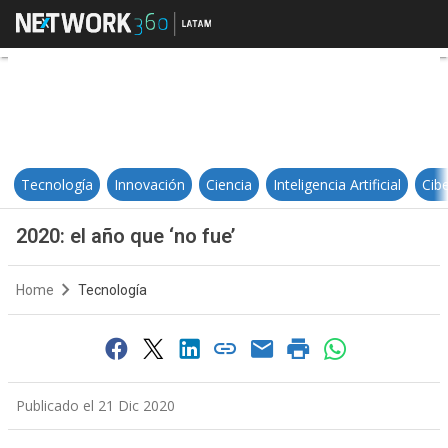
2020: el año que ‘no fue’
Tecnología
Innovación
Ciencia
Inteligencia Artificial
Cib
2020: el año que ‘no fue’
Home
Tecnología
Publicado el 21 Dic 2020