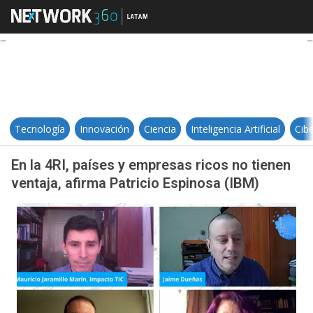
En la 4RI, países y empresas ricos
Tecnología
Innovación
Ciencia
Inteligencia Artificial
Cib
En la 4RI, países y empresas ricos no tienen
ventaja, afirma Patricio Espinosa (IBM)