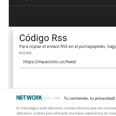
Código Rss
Para copiar el enlace RSS en el portapapeles, haga 
RSS link
Tu contenido, tu privacidad!
Código Rss
En esta página web utilizamos cookies técnicas que son necesari
Para copiar el enlace RSS en el portapapeles, haga 
utilizamos cookies para ofrecerle una mejor experiencia de naveg