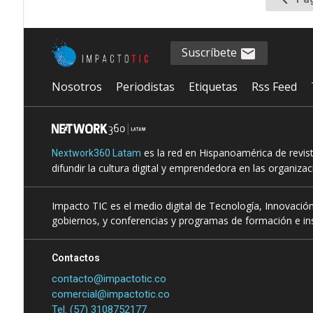
a
la
página
Suscríbete
anterio
Nosotros
Periodistas
Etiquetas
Rss Feed
es la red en Hispanoamérica de revis
Nextwork360 Latam
difundir la cultura digital y emprendedora en las organiza
Impacto TIC es el medio digital de Tecnología, Innovación
gobiernos, y conferencias y programas de formación e ins
Contactos
contacto@impactotic.co
comercial@impactotic.co
Tel. (57) 3108752177