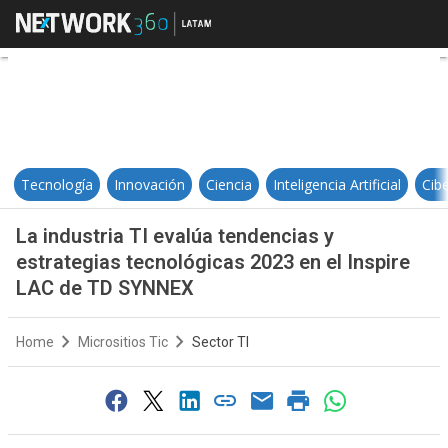
La industria TI evalúa tendencias
Tecnología
Innovación
Ciencia
Inteligencia Artificial
Cib
La industria TI evalúa tendencias y
estrategias tecnológicas 2023 en el Inspire
LAC de TD SYNNEX
Home
Micrositios Tic
Sector TI