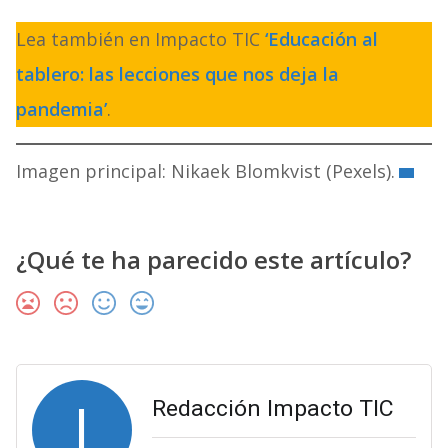
Lea también en Impacto TIC
‘Educación al
tablero: las lecciones que nos deja la
pandemia’
.
Imagen principal: Nikaek Blomkvist (Pexels).
¿Qué te ha parecido este artículo?
I
Redacción Impacto TIC