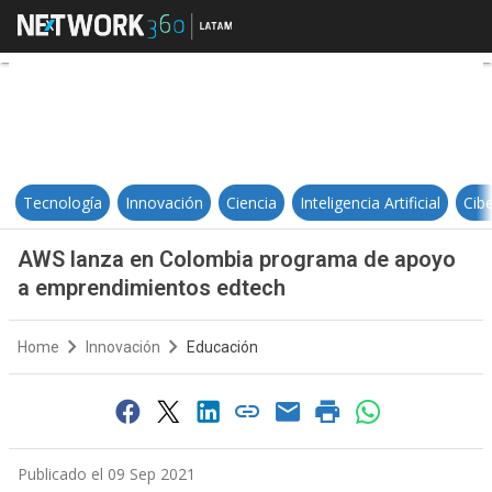
AWS lanza en Colombia programa
Tecnología
Innovación
Ciencia
Inteligencia Artificial
Cib
AWS lanza en Colombia programa de apoyo
a emprendimientos edtech
Home
Innovación
Educación
Publicado el 09 Sep 2021