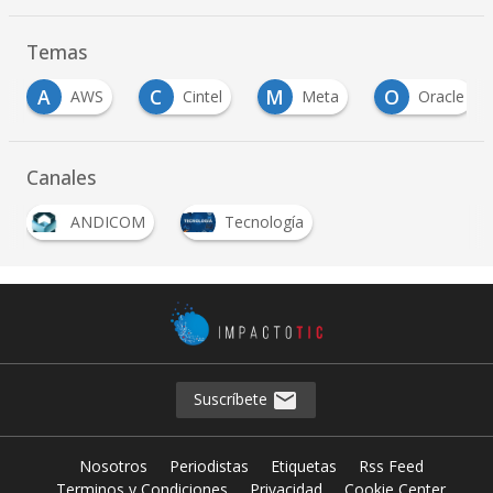
Temas
A
C
M
O
AWS
Cintel
Meta
Oracle
Canales
ANDICOM
Tecnología
Suscríbete
Nosotros
Periodistas
Etiquetas
Rss Feed
Terminos y Condiciones
Privacidad
Cookie Center