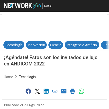
¡Agéndate! Estos son los invitad
Tecnología
Innovación
Ciencia
Inteligencia Artificial
Cib
¡Agéndate! Estos son los invitados de lujo
en ANDICOM 2022
Home
Tecnología
Publicado el 28 Ago 2022