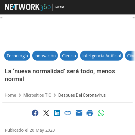
La ‘nueva normalidad’ será todo,
Tecnología
Innovación
Ciencia
Inteligencia Artificial
Cib
La ‘nueva normalidad’ será todo, menos
normal
Home
Micrositios TIC
Después Del Coronavirus
Publicado el 20 May 2020