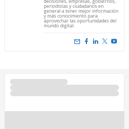
decisiones, empresas, gobiernos,
periodistas y ciudadanos en
general a tener mejor información
y más conocimiento para
aprovechar las oportunidades del
mundo digital.
email