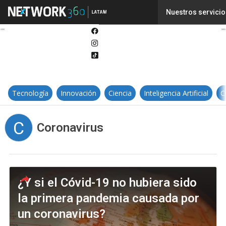
Twitter
Nuestros servicio
Linkedin
Facebook
Instagram
Tiktok
Tecnología
Innovación
Ciencia
Inteligencia Artificial
C
C
Coronavirus
¿Y si el Cóvid-19 no hubiera sido
la primera pandemia causada por
un coronavirus?