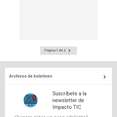
Ir
Página 1 de 2
a
la
página
siguiente
Archivos de boletines
Suscríbete a la
newsletter de
Impacto TIC
¿Quieres estar un paso adelante?