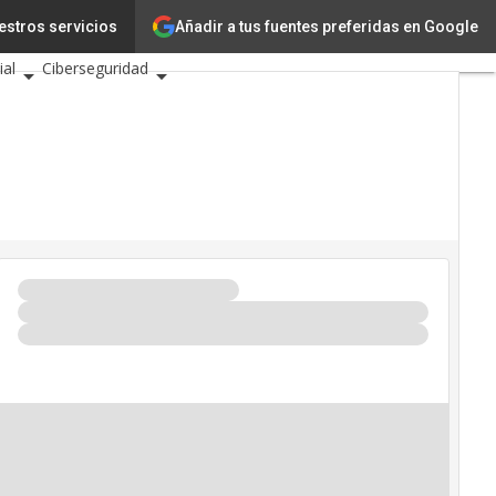
Añadir a tus fuentes preferidas en Google
estros servicios
novación
Ciencia
ial
Ciberseguridad
entos TIC 2026