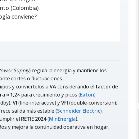
ento (Colombia)
ogía conviene?
Power Supply
) regula la energía y mantiene los
nte cortes o fluctuaciones.
ipos y conviértelos a
VA
considerando el
factor de
ra ≈ 1,2×
para crecimiento y picos (
Eaton
).
dby),
VI
(line-interactive) y
VFI
(double-conversion);
frece salida más estable (
Schneider Electric
).
umplir el
RETIE 2024
(
MinEnergía
).
ños y mejora la continuidad operativa en hogar,