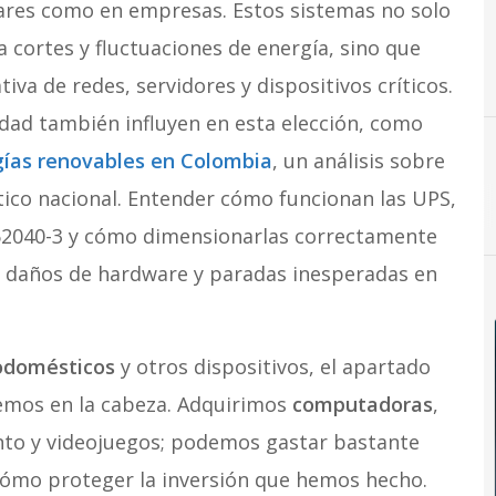
res como en empresas. Estos sistemas no solo
 cortes y fluctuaciones de energía, sino que
va de redes, servidores y dispositivos críticos.
lidad también influyen en esta elección, como
ías renovables en Colombia
, un análisis sobre
tico nacional. Entender cómo funcionan las UPS,
E
P
tal
Empresas
Líderes TI
Personas
 62040-3 y cómo dimensionarlas correctamente
s, daños de hardware y paradas inesperadas en
odomésticos
y otros dispositivos, el apartado
nemos en la cabeza. Adquirimos
computadoras
,
nto y videojuegos; podemos gastar bastante
ómo proteger la inversión que hemos hecho.