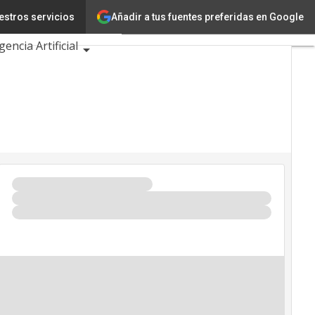
Añadir a tus fuentes preferidas en Google
estros servicios
nnovación
gencia Artificial
Eventos TIC 2026