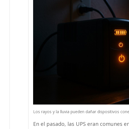
Los rayos y la lluvia pueden dañar dispositivos co
En el pasado, las UPS eran comunes en