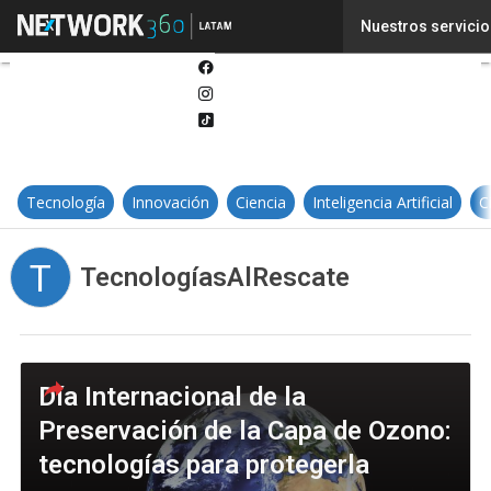
Twitter
Nuestros servicio
Linkedin
Facebook
Instagram
Tiktok
Tecnología
Innovación
Ciencia
Inteligencia Artificial
C
T
TecnologíasAlRescate
Día Internacional de la
Preservación de la Capa de Ozono:
tecnologías para protegerla