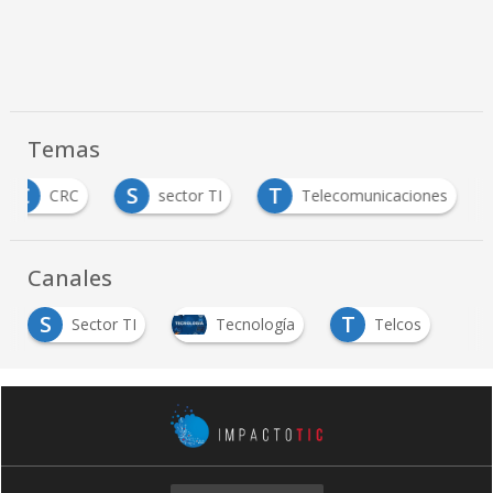
Temas
C
S
T
CRC
sector TI
Telecomunicaciones
Canales
S
T
Sector TI
Tecnología
Telcos