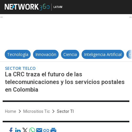
La CRC traza el futuro de las tel
Tecnología
Innovación
Ciencia
Inteligencia Artificial
C
SECTOR TELCO
La CRC traza el futuro de las
telecomunicaciones y los servicios postales
en Colombia
Home
Micrositios Tic
Sector TI