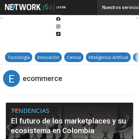
Twitter
Nuestros servicio
Linkedin
Facebook
Instagram
Tiktok
Tecnología
Innovación
Ciencia
Inteligencia Artificial
C
E
ecommerce
TENDENCIAS
El futuro de los marketplaces y su
ecosistema en Colombia