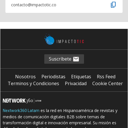
content_copy
contacto@impactotic.co
Suscríbete
Nosotros
Periodistas
Etiquetas
Rss Feed
Terminos y Condiciones
Privacidad
Cookie Center
es la red en Hispanoamérica de revistas y
Nextwork360 Latam
medios de comunicación digitales B2B sobre temas de
transformación digital e innovación empresarial. Su misión es