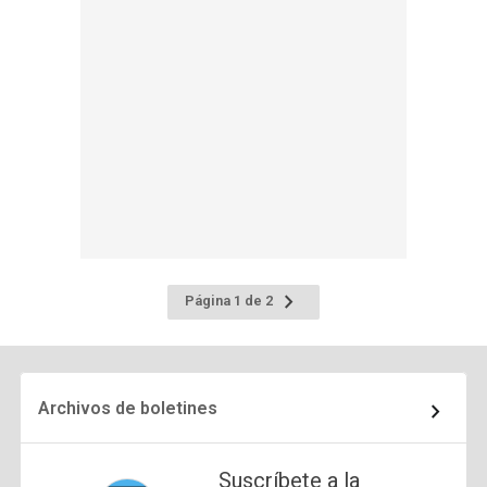
Ir
Página 1 de 2
a
la
página
siguiente
Archivos de boletines
Suscríbete a la